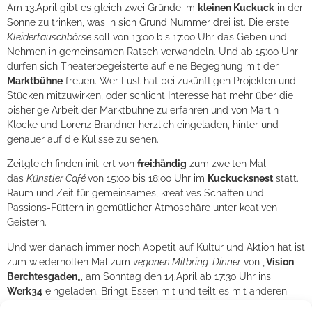
Am 13.April gibt es gleich zwei Gründe im
kleinen Kuckuck
in der
Sonne zu trinken, was in sich Grund Nummer drei ist. Die erste
Kleidertauschbörse
soll von 13:oo bis 17:oo Uhr das Geben und
Nehmen in gemeinsamen Ratsch verwandeln. Und ab 15:oo Uhr
dürfen sich Theaterbegeisterte auf eine Begegnung mit der
Marktbühne
freuen. Wer Lust hat bei zukünftigen Projekten und
Stücken mitzuwirken, oder schlicht Interesse hat mehr über die
bisherige Arbeit der Marktbühne zu erfahren und von Martin
Klocke und Lorenz Brandner herzlich eingeladen, hinter und
genauer auf die Kulisse zu sehen.
Zeitgleich finden initiiert von
frei:händig
zum zweiten Mal
das
Künstler Café
von 15:oo bis 18:oo Uhr im
Kuckucksnest
statt.
Raum und Zeit für gemeinsames, kreatives Schaffen und
Passions-Füttern in gemütlicher Atmosphäre unter keativen
Geistern.
Und wer danach immer noch Appetit auf Kultur und Aktion hat ist
zum wiederholten Mal zum
veganen Mitbring-Dinner
von „
Vision
Berchtesgaden
„, am Sonntag den 14.April ab 17:3o Uhr ins
Werk34
eingeladen. Bringt Essen mit und teilt es mit anderen –
ganz gleich wie zubereitet oder aufgetrieben, Hauptsache eine