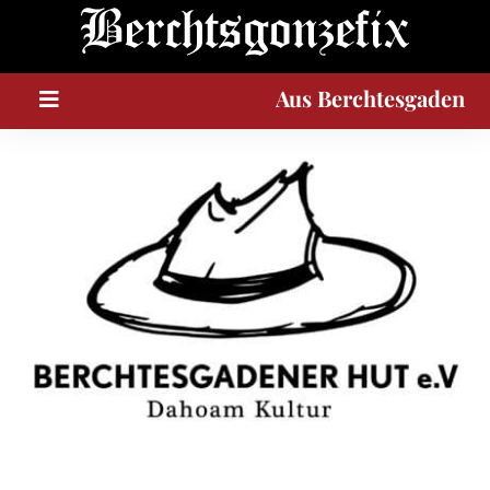
A
u
s
Berchtesgaden