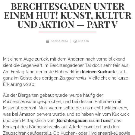
BERCHTESGADEN UNTER
EINEM HUT! KUNST, KULTUR
UND AKTION — PART V
April 10, 2024
6:12 p.m.
Mit einem Auge zurück, mit dem Anderen nach vorne blickend
sieht die Gegenwart im Berchtesgadener Tal doch sehr fein aus!
Am Freitag fand der erste Flohmarkt im
kleinen Kuckuck
statt,
ganz im Geiste des dortigen
Zeugschranks
. Vielleicht eine kurze
Erklärung vorab.
Als der Biergarten gebaut wurde, wurde häufig der
Bücherschrank
angesprochen, und bei dessen Entfernen mit
Missmut gedroht. Nun, warum sollte bei uns nicht funktionieren,
was bei Amazon pervers wurde, und so haben wir, vom Kuckuck
und dem Mittagstisch von „
Berchtesgaden, iss mit uns!
“ das
Konzept des Bücherschranks auf Allerlei erweitert und den
Zeugschrank aufgestellt. Ob Küchen- oder Hygieneartikel, sowie