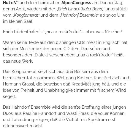
Hut e.V.
“ und dem heimischen
AlpenCongress
am Donnerstag,
den 11.April, wieder mit der „
Erich Lindenthaler Band
„, unterstützt
vom „
Konglomerat
“ und dem „
Hahndorf Ensemble
“ ab 19:oo Uhr
im kleinen Saal.
Erich Lindenthaler ist „nua a rock’n’roller” – aber was für einer!
Waren seine Texte auf den bisherigen CDs meist in Englisch, hat
sich der Musiker bei der neuen CD dem Deutschen und
besonders dem Dialekt verschrieben: ,,nua a rock´n’roller“ heißt
das neue Werk.
Das Konglomerat setzt sich aus drei Rockern aus dem
heimischen Tal zusammen, Wolfgang Kastner, Rudi Pretzsch und
Hermann Grassl, die beweisen daß Kreativität jung hält, und die
Idee von Freiheit und Unabhängigkeit immer mit frischem Wind
segelt.
Das Hahndorf Ensemble wird die sanfte Eröffnung eines jungen
Duos, aus Pauline Hahndorf und Wasti Fraas, die voller Können
und Tatendrang zeigen, daß die Vielfalt ein Spektrum erst
erlebenswert macht.