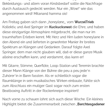
Bekleidungs- und allem voran Kindsbedarf sollte die Nachfrage
durch Austausch gedeckt werden. Nur ein „Wow!“ wie das
angenommen wird! Mitanand hamma ois!
Am Freitag gaben sich dann „
honeylane
„, vom
WurzelTrieb
Kollektiv, und
Axel Springer
im
Kuckucksnest
die Ehre, und haben
diese einzigartige Atmosphäre mitgebracht, die man nur im
traumhaften Erleben kennt. Mit Herz und Hirn luden honeylane in
den Abend ein und lieferten in gewohnter Manier ihr breites
Spektrum an Klängen und Gedanken. Darauf folgte Axel
Springer, dem man nicht glauben will, daß er diese ganze Musik
alleine erschaffen kann, und verdammt, das kann er!
Mit Gitarre, Stimme, Querflöte, Loop-Station und Teremin brachte
dieser Mann Klänge von der Bühne die peu a peu jede*n
Zuhörer*in in Bann fassten. Als er schließlich sogar die
Raumklänge in sein musikalisches Wirken einbaute, fühlte sich
zum Abschluss ein mutiger Gast sogar noch zum ersten
Beatboxing Auftritt in der Rockerkneipe inspiriert!
Nach vorne zu schauen lohnt sich auch diese Woche. Ein kleines
Highlight bietet die Zusammenarbeit zwischen „
Berchtesgadener