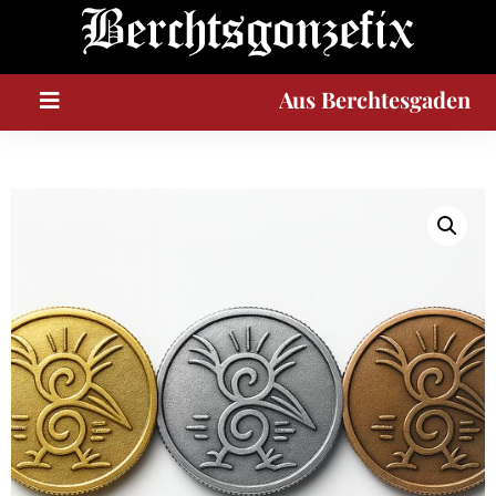
A
u
s
Berchtesgaden