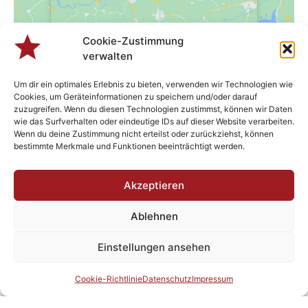
Cookie-Zustimmung
Klicke hier, um Marketing-Cookies zu
Klicke hier, um Marketing-Cookies zu
verwalten
akzeptieren und diesen Inhalt zu aktivieren
akzeptieren und diesen Inhalt zu aktivieren
Um dir ein optimales Erlebnis zu bieten, verwenden wir Technologien wie
Cookies, um Geräteinformationen zu speichern und/oder darauf
zuzugreifen. Wenn du diesen Technologien zustimmst, können wir Daten
wie das Surfverhalten oder eindeutige IDs auf dieser Website verarbeiten.
Wenn du deine Zustimmung nicht erteilst oder zurückziehst, können
bestimmte Merkmale und Funktionen beeinträchtigt werden.
Akzeptieren
VERANSTALTUNGSORT
Freiraum Übersee
Ablehnen
Bahnhofstraße 32
Übersee
,
Bayern
83236
Deutschland
Google Karte anzeigen
Einstellungen ansehen
Veranstaltungsort-Website anzeigen
Cookie-Richtlinie
Datenschutz
Impressum
o1.August — der GROßE
25, 26, 27. & 28.Juli —