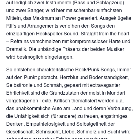
auf lediglich zwei Instrumente (Bass und Schlagzeug)
und zwei Sänger, wird hier mit scheinbar einfachsten
Mitteln, das Maximum an Power generiert. Ausgeklügelte
Riffs und Arrangements verleihen den Songs den
einzigartigen Heckspoiler-Sound. Straight from the heart
– Refrains verschmelzen mit kompromissloser Härte und
Dramatik. Die unbändige Präsenz der beiden Musiker
wird bestmöglich eingefangen.
So entstehen charakteristische Rock/Punk-Songs, immer
auf den Punkt gebracht. Herzblut und Bodenständigkeit,
Selbstironie und Schmäh, gepaart mit extravaganter
Ehrlichkeit sind die Grundzutaten der meist in Mundart
vorgetragenen Texte. Kritisch thematisiert werden u.a.
das unabkömmliche Auto am Land und deren Verbauung,
die Unfähigkeit sich (für andere) zu freuen, engstirniges
Denken, Empathielosigkeit und Selbstgeilheit der
Gesellschaft. Sehnsucht, Liebe, Schmerz und Sucht wird