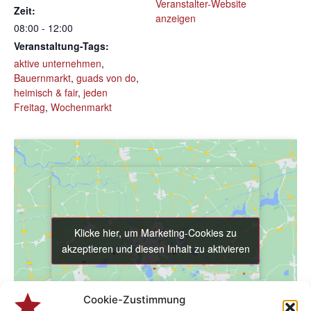
Veranstalter-Website
Zeit:
anzeigen
08:00 - 12:00
Veranstaltung-Tags:
aktive unternehmen
,
Bauernmarkt
,
guads von do
,
heimisch & fair
,
jeden
Freitag
,
Wochenmarkt
Klicke hier, um Marketing-Cookies zu
Klicke hier, um Marketing-Cookies zu
akzeptieren und diesen Inhalt zu aktivieren
akzeptieren und diesen Inhalt zu aktivieren
Cookie-Zustimmung