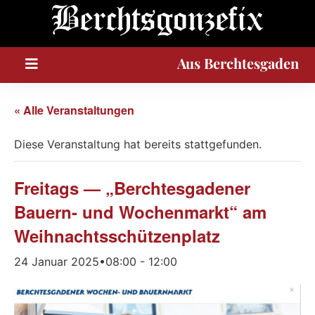
A
u
s
Berchtesgaden
« Alle Veranstaltungen
Diese Veranstaltung hat bereits stattgefunden.
Freitags — „Berchtesgadener
Bauern- und Wochenmarkt“ am
Weihnachtsschützenplatz
24 Januar 2025•08:00
-
12:00