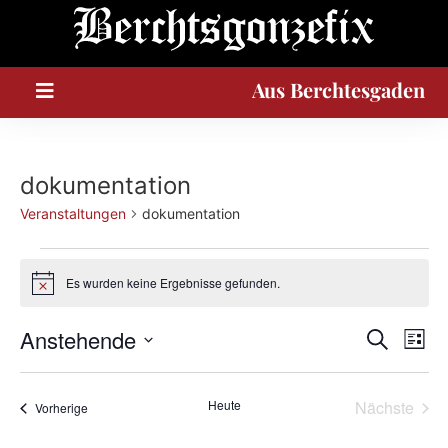
A
u
s
Berchtesgaden
dokumentation
Veranstaltungen
dokumentation
Es wurden keine Ergebnisse gefunden.
Hinweis
Veran
Ve
Anstehende
Suche
Liste
Datum
An
Such
wählen.
Na
Vera
Heute
Nächste
Veranstaltungen
Vorherige
und