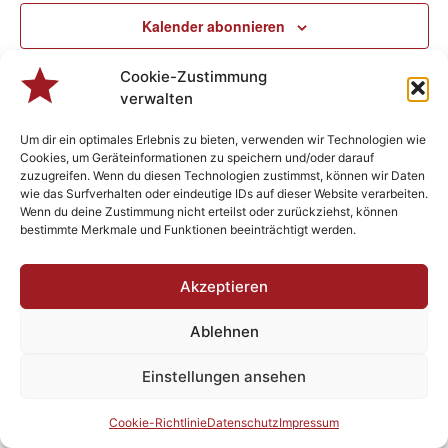
Ansic
Kalender abonnieren
Navig
Cookie-Zustimmung
verwalten
Um dir ein optimales Erlebnis zu bieten, verwenden wir Technologien wie
Cookies, um Geräteinformationen zu speichern und/oder darauf
zuzugreifen. Wenn du diesen Technologien zustimmst, können wir Daten
wie das Surfverhalten oder eindeutige IDs auf dieser Website verarbeiten.
Wenn du deine Zustimmung nicht erteilst oder zurückziehst, können
bestimmte Merkmale und Funktionen beeinträchtigt werden.
Akzeptieren
Designed by
Plenk.MEDIA
- Berchtsgonzefix 2023 - Rock’n Roll
since 1982
Ablehnen
Impressum
Datenschutz
AGBs
Einstellungen ansehen
Cookie-Richtlinie
Datenschutz
Impressum