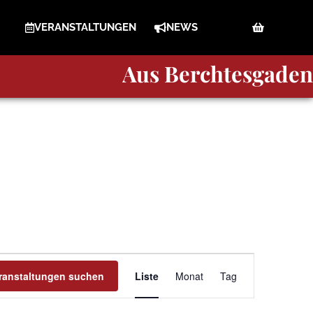
VERANSTALTUNGEN
NEWS
A
u
s
Berchtesgaden
Veranstaltung
ranstaltungen suchen
Liste
Monat
Tag
Ansichten-
Navigation