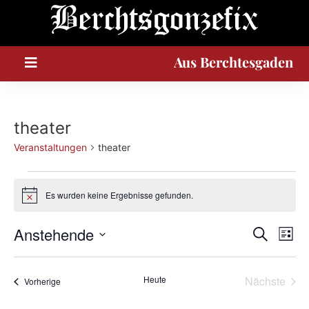
A
u
s
Berchtesgaden
theater
Veranstaltungen
theater
Es wurden keine Ergebnisse gefunden.
Hinweis
Veran
Ve
Anstehende
Suche
Liste
Datum
An
Such
wählen.
Na
Vera
Heute
Nächste
Veranstaltungen
Vorherige
und