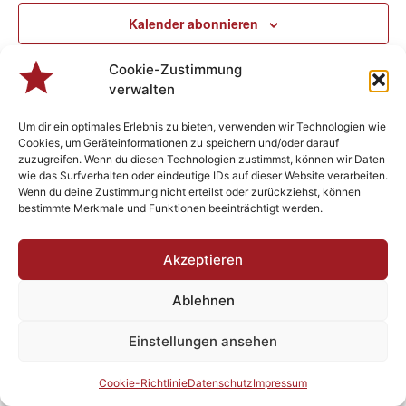
Ansic
Kalender abonnieren
Navig
Cookie-Zustimmung
verwalten
Um dir ein optimales Erlebnis zu bieten, verwenden wir Technologien wie
Cookies, um Geräteinformationen zu speichern und/oder darauf
zuzugreifen. Wenn du diesen Technologien zustimmst, können wir Daten
wie das Surfverhalten oder eindeutige IDs auf dieser Website verarbeiten.
Wenn du deine Zustimmung nicht erteilst oder zurückziehst, können
bestimmte Merkmale und Funktionen beeinträchtigt werden.
Akzeptieren
Designed by
Plenk.MEDIA
- Berchtsgonzefix 2023 - Rock’n Roll
since 1982
Ablehnen
Impressum
Datenschutz
AGBs
Einstellungen ansehen
Cookie-Richtlinie
Datenschutz
Impressum