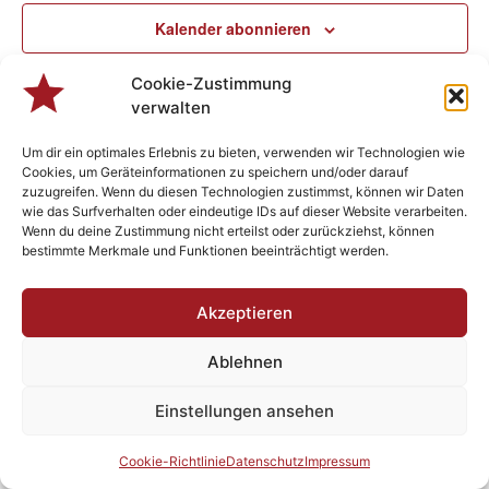
Ansic
Kalender abonnieren
Navig
Cookie-Zustimmung
verwalten
Um dir ein optimales Erlebnis zu bieten, verwenden wir Technologien wie
Cookies, um Geräteinformationen zu speichern und/oder darauf
zuzugreifen. Wenn du diesen Technologien zustimmst, können wir Daten
wie das Surfverhalten oder eindeutige IDs auf dieser Website verarbeiten.
Wenn du deine Zustimmung nicht erteilst oder zurückziehst, können
bestimmte Merkmale und Funktionen beeinträchtigt werden.
Akzeptieren
Designed by
Plenk.MEDIA
- Berchtsgonzefix 2023 - Rock’n Roll
since 1982
Ablehnen
Impressum
Datenschutz
AGBs
Einstellungen ansehen
Cookie-Richtlinie
Datenschutz
Impressum