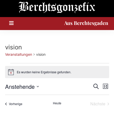
A
u
s
Berchtesgaden
vision
Veranstaltungen
vision
Es wurden keine Ergebnisse gefunden.
Hinweis
Veran
Ve
Anstehende
Suche
Liste
Datum
An
Such
wählen.
Na
Vera
Heute
Nächste
Veranstaltungen
Vorherige
und