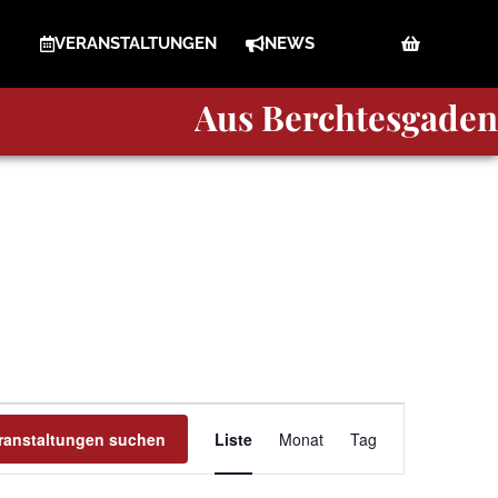
VERANSTALTUNGEN
NEWS
A
u
s
Berchtesgaden
Veranstaltung
ranstaltungen suchen
Liste
Monat
Tag
Ansichten-
Navigation