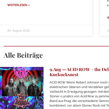
i
WEITERLESEN »
W
20. August 2025
2
Alle Beiträge
9.Aug — ACID ROW + the De
Kuckucksnest
ACID ROW Wenn Robert Johnson noch v
elektrischen Gitarren und Verstärker gele
vielleicht in Erwägung gezogen, mit de
Stoner-Lunatics von Acid Row zu jammen
Band aus Prag, die verschiedene Genre
kombiniert, vor allem Stoner Rock mit