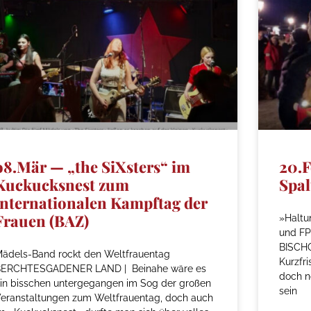
o8.Mär — „the SiXsters“ im
20.F
Kuckucksnest zum
Spal
internationalen Kampftag der
Frauen (BAZ)
»Haltu
und FP
BISCHO
ädels-Band rockt den Weltfrauentag
Kurzfr
BERCHTESGADENER LAND | Beinahe wäre es
doch n
in bisschen untergegangen im Sog der großen
sein
eranstaltungen zum Weltfrauentag, doch auch