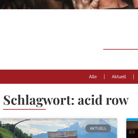
Neuigk
Rund um
Berchtesgaden
Alle
Aktuell
Schlagwort: acid row
AKTUELL