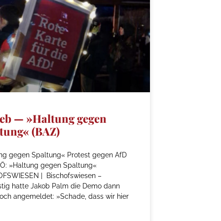
eb — »Haltung gegen
tung« (BAZ)
ng gegen Spaltung« Protest gegen AfD
Ö: »Haltung gegen Spaltung«
FSWIESEN | Bischofswiesen –
istig hatte Jakob Palm die Demo dann
och angemeldet: »Schade, dass wir hier