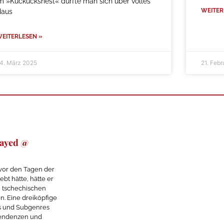
m »Kuckucksnest« durfte man sich über volles
WEITER
Haus
EITERLESEN »
4. März 2025
21. Feb
layed @
or den Tagen der
bt hätte, hätte er
n tschechischen
. Eine dreiköpfige
s und Subgenres
 Tendenzen und