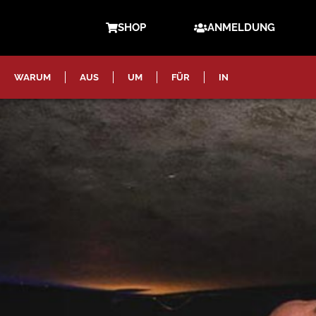
SHOP
ANMELDUNG
WARUM
AUS
UM
FÜR
IN