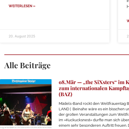
i
WEITERLESEN »
W
20. August 2025
2
Alle Beiträge
o8.Mär — „the SiXsters“ im 
zum internationalen Kampfta
(BAZ)
Mädels-Band rockt den Weltfrauenta
LAND | Beinahe wäre es ein bisschen 
der großen Veranstaltungen zum Weltfr
im »Kuckucksnest« durfte man sich über
einem sehr besonderen Auftritt freuen.