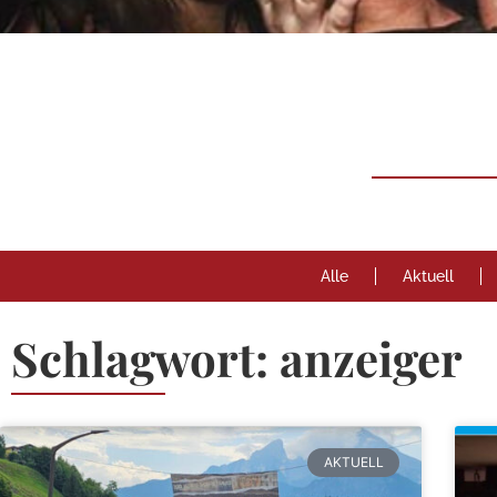
Neuigk
Rund um
Berchtesgaden
Alle
Aktuell
Schlagwort: anzeiger
AKTUELL