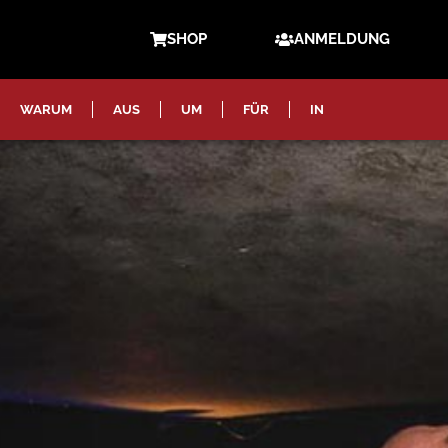
SHOP
ANMELDUNG
WARUM
AUS
UM
FÜR
IN