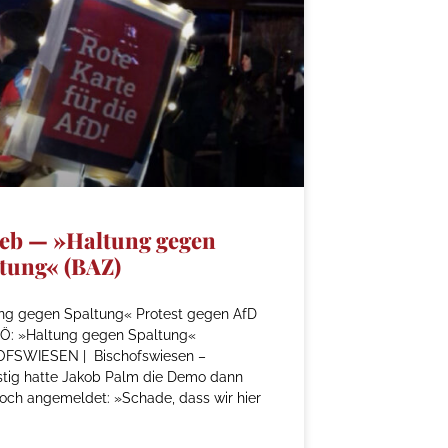
eb — »Haltung gegen
tung« (BAZ)
ng gegen Spaltung« Protest gegen AfD
Ö: »Haltung gegen Spaltung«
FSWIESEN | Bischofswiesen –
istig hatte Jakob Palm die Demo dann
och angemeldet: »Schade, dass wir hier