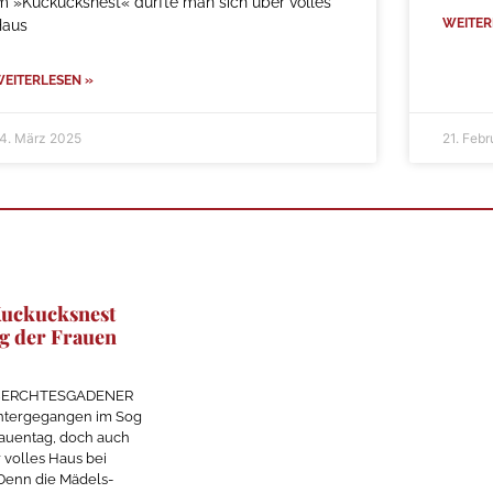
m »Kuckucksnest« durfte man sich über volles
WEITER
Haus
EITERLESEN »
4. März 2025
21. Feb
Kuckucksnest
g der Frauen
g BERCHTESGADENER
untergegangen im Sog
auentag, doch auch
 volles Haus bei
 Denn die Mädels-