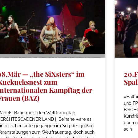
o8.Mär — „the SiXsters“ im
20.F
Kuckucksnest zum
Spal
internationalen Kampftag der
Frauen (BAZ)
»Haltu
und FP
BISCHO
ädels-Band rockt den Weltfrauentag
Kurzfr
BERCHTESGADENER LAND | Beinahe wäre es
doch n
in bisschen untergegangen im Sog der großen
sein
eranstaltungen zum Weltfrauentag, doch auch