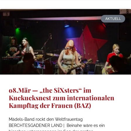
AKTUELL
o8.Mär — „the SiXsters“ im
Kuckucksnest zum internationalen
Kampftag der Frauen (BAZ)
Mädels-Band rockt den Weltfrauentag
BERCHTESGADENER LAND | Beinahe wäre es ein