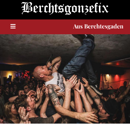
A
u
s
Berchtesgaden