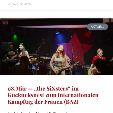
20. August 2025
AKTUELL
o8.Mär — „the SiXsters“ im
Kuckucksnest zum internationalen
Kampftag der Frauen (BAZ)