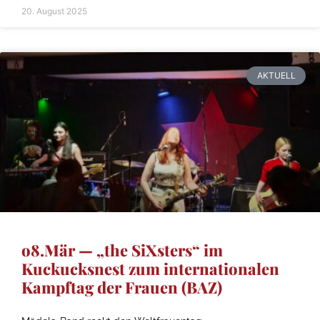
20. August 2025
AKTUELL
o8.Mär — „the SiXsters“ im
Kuckucksnest zum internationalen
Kampftag der Frauen (BAZ)