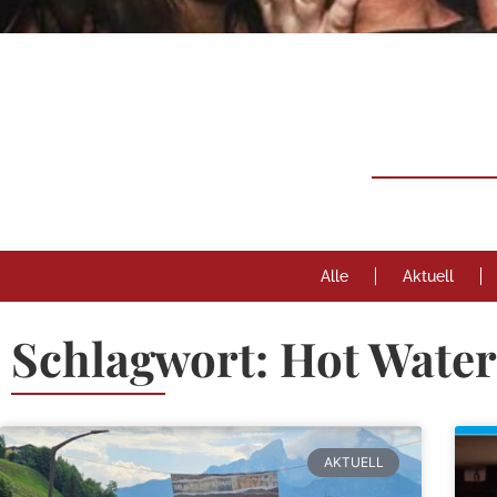
Neuigk
Rund um
Berchtesgaden
Alle
Aktuell
Schlagwort: Hot Water
AKTUELL