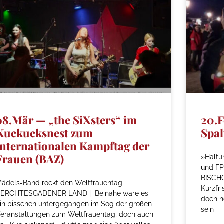
o8.Mär — „the SiXsters“ im
20.F
Kuckucksnest zum
Spal
internationalen Kampftag der
Frauen (BAZ)
»Haltu
und FP
BISCHO
ädels-Band rockt den Weltfrauentag
Kurzfr
BERCHTESGADENER LAND | Beinahe wäre es
doch n
in bisschen untergegangen im Sog der großen
sein
eranstaltungen zum Weltfrauentag, doch auch