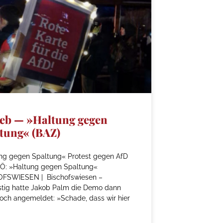
eb — »Haltung gegen
tung« (BAZ)
ng gegen Spaltung« Protest gegen AfD
Ö: »Haltung gegen Spaltung«
FSWIESEN | Bischofswiesen –
istig hatte Jakob Palm die Demo dann
och angemeldet: »Schade, dass wir hier