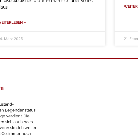
m »Kuckucksnest« durfte man sich über volles
WEITER
Haus
EITERLESEN »
4. März 2025
21. Feb
im
ustand«
n Legendenstatus
ge verdient. Die
en sich auch nach
enn sie sich weiter
d Co. immer noch