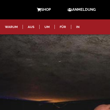
SHOP
ANMELDUNG
WARUM
AUS
UM
FÜR
IN