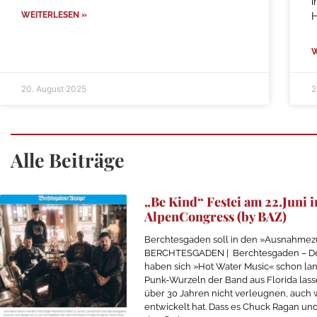
i
WEITERLESEN »
W
20. August 2025
2
Alle Beiträge
„Be Kind“ Festei am 22.Juni 
AlpenCongress (by BAZ)
Berchtesgaden soll in den »Ausnahmez
BERCHTESGADEN | Berchtesgaden – De
haben sich »Hot Water Music« schon lan
Punk-Wurzeln der Band aus Florida lass
über 30 Jahren nicht verleugnen, auch w
entwickelt hat. Dass es Chuck Ragan un