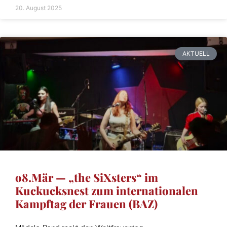
20. August 2025
AKTUELL
o8.Mär — „the SiXsters“ im
Kuckucksnest zum internationalen
Kampftag der Frauen (BAZ)