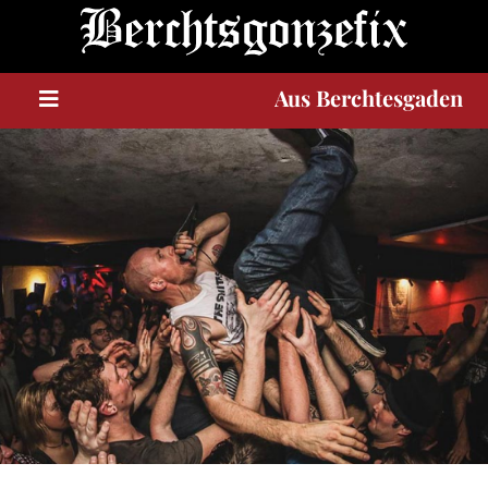
A
u
s
Berchtesgaden