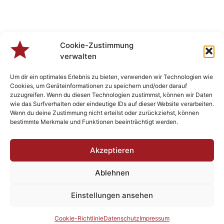
Cookie-Zustimmung
verwalten
Um dir ein optimales Erlebnis zu bieten, verwenden wir Technologien wie
Cookies, um Geräteinformationen zu speichern und/oder darauf
zuzugreifen. Wenn du diesen Technologien zustimmst, können wir Daten
wie das Surfverhalten oder eindeutige IDs auf dieser Website verarbeiten.
Wenn du deine Zustimmung nicht erteilst oder zurückziehst, können
bestimmte Merkmale und Funktionen beeinträchtigt werden.
Veranstaltungen
Akzeptieren
Ablehnen
Designed by
Plenk.MEDIA
- Berchtsgonzefix 2023 - Rock’n Roll
Einstellungen ansehen
since 1982
Impressum
Datenschutz
AGBs
Cookie-Richtlinie
Datenschutz
Impressum