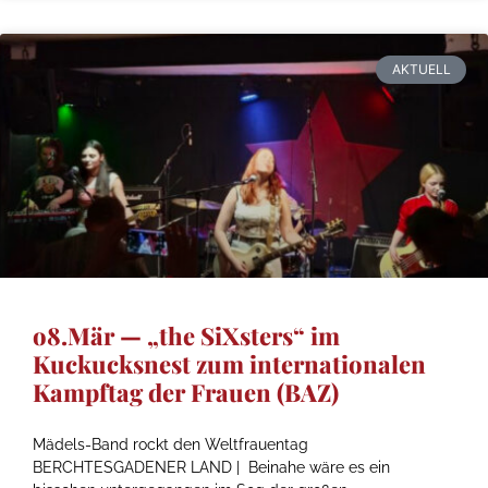
AKTUELL
o8.Mär — „the SiXsters“ im
Kuckucksnest zum internationalen
Kampftag der Frauen (BAZ)
Mädels-Band rockt den Weltfrauentag
BERCHTESGADENER LAND | Beinahe wäre es ein