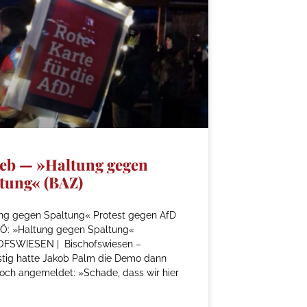
eb — »Haltung gegen
tung« (BAZ)
ng gegen Spaltung« Protest gegen AfD
Ö: »Haltung gegen Spaltung«
FSWIESEN | Bischofswiesen –
istig hatte Jakob Palm die Demo dann
och angemeldet: »Schade, dass wir hier