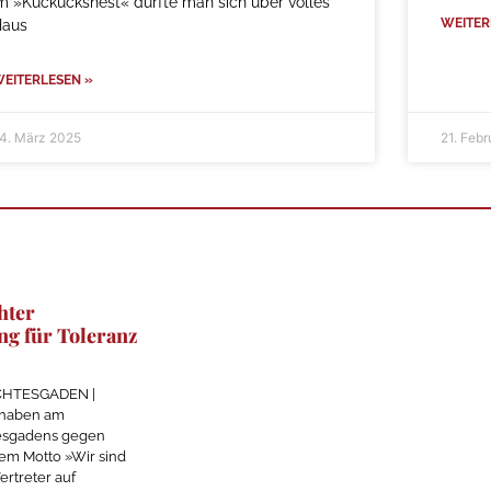
m »Kuckucksnest« durfte man sich über volles
WEITER
Haus
EITERLESEN »
4. März 2025
21. Feb
hter
g für Toleranz
RCHTESGADEN |
 haben am
esgadens gegen
em Motto »Wir sind
ertreter auf