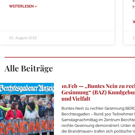
i
WEITERLESEN »
W
20. August 2025
2
Alle Beiträge
1o.Feb — „Buntes Nein zu rec
Gesinnung“ (BAZ) Kundgebun
und Vielfalt
Buntes Nein zu rechter Gesinnung BE
Berchtesgaden – Rund 300 Teilnehmer
Samstagnachmittag im Zentrum Bercht
rechte Gesinnung demonstriert. Unter d
die Brandmauer« trafen sich politische V