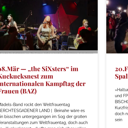
o8.Mär — „the SiXsters“ im
20.F
Kuckucksnest zum
Spal
internationalen Kampftag der
Frauen (BAZ)
»Haltu
und FP
BISCHO
ädels-Band rockt den Weltfrauentag
Kurzfr
BERCHTESGADENER LAND | Beinahe wäre es
doch n
in bisschen untergegangen im Sog der großen
sein
eranstaltungen zum Weltfrauentag, doch auch