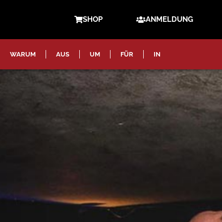
SHOP
ANMELDUNG
WARUM
AUS
UM
FÜR
IN