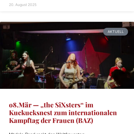
20. August 2025
AKTUELL
o8.Mär — „the SiXsters“ im
Kuckucksnest zum internationalen
Kampftag der Frauen (BAZ)