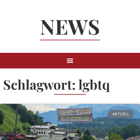
Neuigkeiten
NEWS
Rund um
Berchtesgaden
Schlagwort: lgbtq
AKTUELL