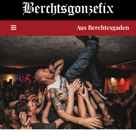
A
u
s
Berchtesgaden