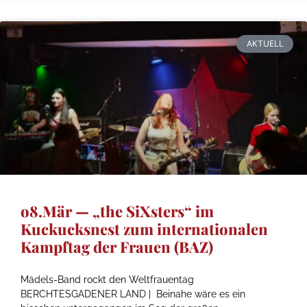
AKTUELL
o8.Mär — „the SiXsters“ im
Kuckucksnest zum internationalen
Kampftag der Frauen (BAZ)
Mädels-Band rockt den Weltfrauentag
BERCHTESGADENER LAND | Beinahe wäre es ein