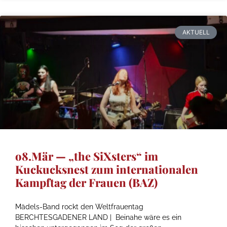
AKTUELL
o8.Mär — „the SiXsters“ im
Kuckucksnest zum internationalen
Kampftag der Frauen (BAZ)
Mädels-Band rockt den Weltfrauentag
BERCHTESGADENER LAND | Beinahe wäre es ein