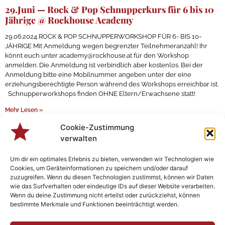
29.Juni — Rock & Pop Schnupperkurs für 6 bis 10
Jährige @ Rockhouse Academy
29.06.2024 ROCK & POP SCHNUPPERWORKSHOP FÜR 6- BIS 10-
JÄHRIGE Mit Anmeldung wegen begrenzter Teilnehmeranzahl! Ihr
könnt euch unter academy@rockhouse.at für den Workshop
anmelden. Die Anmeldung ist verbindlich aber kostenlos. Bei der
Anmeldung bitte eine Mobilnummer angeben unter der eine
erziehungsberechtigte Person während des Workshops erreichbar ist.
Schnupperworkshops finden OHNE Eltern/Erwachsene statt!
Mehr Lesen »
Mehr Laden ...
Cookie-Zustimmung
verwalten
Keine weiteren Beiträge
Um dir ein optimales Erlebnis zu bieten, verwenden wir Technologien wie
Cookies, um Geräteinformationen zu speichern und/oder darauf
zuzugreifen. Wenn du diesen Technologien zustimmst, können wir Daten
wie das Surfverhalten oder eindeutige IDs auf dieser Website verarbeiten.
Wenn du deine Zustimmung nicht erteilst oder zurückziehst, können
bestimmte Merkmale und Funktionen beeinträchtigt werden.