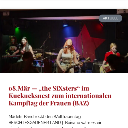
AKTUELL
o8.Mär — „the SiXsters“ im
Kuckucksnest zum internationalen
Kampftag der Frauen (BAZ)
Mädels-Band rockt den Weltfrauentag
BERCHTESGADENER LAND | Beinahe wäre es ein