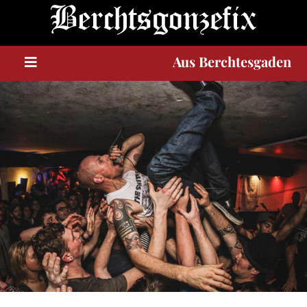
A
u
s
Berchtesgaden