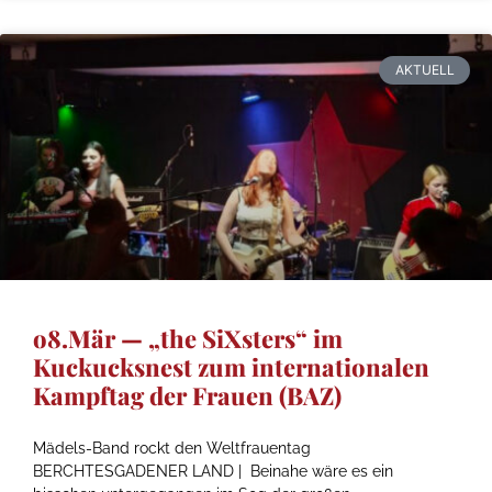
AKTUELL
o8.Mär — „the SiXsters“ im
Kuckucksnest zum internationalen
Kampftag der Frauen (BAZ)
Mädels-Band rockt den Weltfrauentag
BERCHTESGADENER LAND | Beinahe wäre es ein