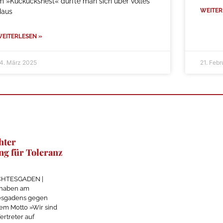
m »Kuckucksnest« durfte man sich über volles
WEITER
Haus
EITERLESEN »
4. März 2025
21. Feb
hter
g für Toleranz
RCHTESGADEN |
 haben am
esgadens gegen
em Motto »Wir sind
ertreter auf