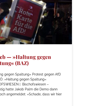
eb — »Haltung gegen
tung« (BAZ)
ng gegen Spaltung« Protest gegen AfD
Ö: »Haltung gegen Spaltung«
FSWIESEN | Bischofswiesen –
istig hatte Jakob Palm die Demo dann
och angemeldet: »Schade, dass wir hier