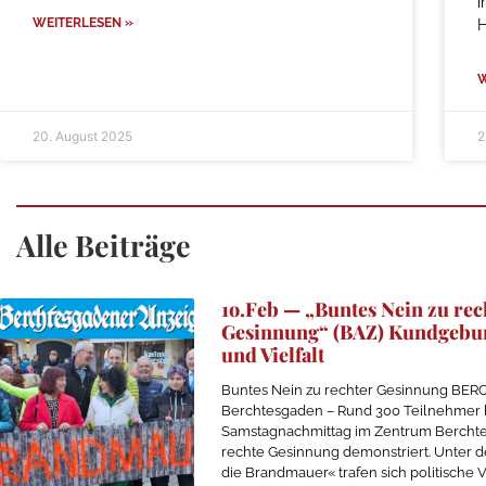
i
WEITERLESEN »
W
20. August 2025
2
Alle Beiträge
1o.Feb — „Buntes Nein zu rec
Gesinnung“ (BAZ) Kundgebun
und Vielfalt
Buntes Nein zu rechter Gesinnung BE
Berchtesgaden – Rund 300 Teilnehmer
Samstagnachmittag im Zentrum Bercht
rechte Gesinnung demonstriert. Unter d
die Brandmauer« trafen sich politische V