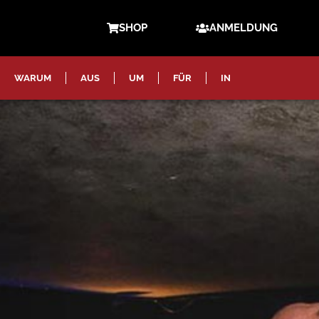
SHOP
ANMELDUNG
WARUM
AUS
UM
FÜR
IN