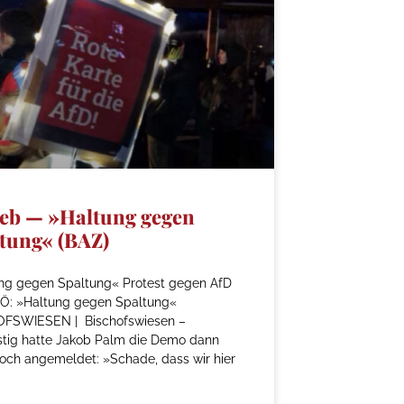
eb — »Haltung gegen
tung« (BAZ)
ng gegen Spaltung« Protest gegen AfD
Ö: »Haltung gegen Spaltung«
FSWIESEN | Bischofswiesen –
istig hatte Jakob Palm die Demo dann
och angemeldet: »Schade, dass wir hier