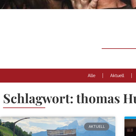
Neuigk
Rund um
Berchtesgaden
Alle
Aktuell
Schlagwort: thomas H
AKTUELL