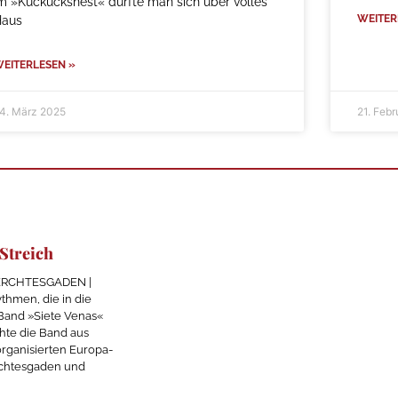
m »Kuckucksnest« durfte man sich über volles
WEITER
Haus
EITERLESEN »
4. März 2025
21. Feb
 Streich
 BERCHTESGADEN |
hmen, die in die
 Band »Siete Venas«
hte die Band aus
rganisierten Europa-
rchtesgaden und