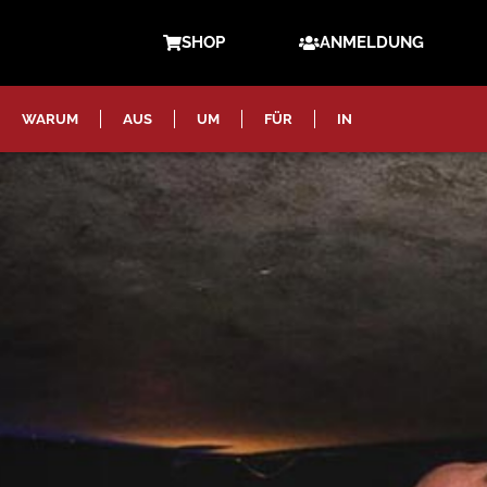
SHOP
ANMELDUNG
WARUM
AUS
UM
FÜR
IN