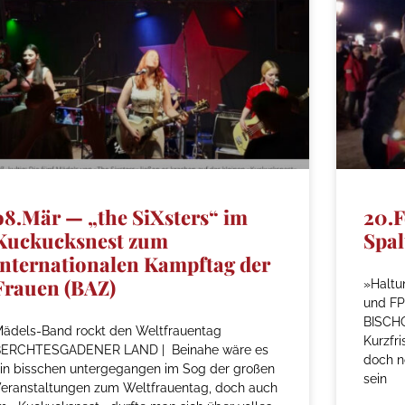
o8.Mär — „the SiXsters“ im
20.F
Kuckucksnest zum
Spal
internationalen Kampftag der
Frauen (BAZ)
»Haltu
und FP
BISCHO
ädels-Band rockt den Weltfrauentag
Kurzfr
BERCHTESGADENER LAND | Beinahe wäre es
doch n
in bisschen untergegangen im Sog der großen
sein
eranstaltungen zum Weltfrauentag, doch auch