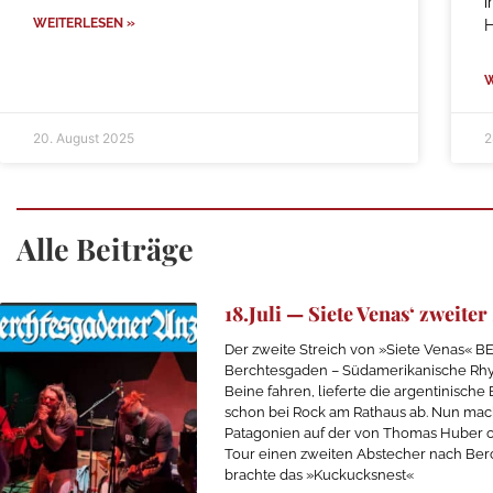
i
WEITERLESEN »
W
20. August 2025
2
Alle Beiträge
18.Juli — Siete Venas‘ zweiter
Der zweite Streich von »Siete Venas«
Berchtesgaden – Südamerikanische Rhyt
Beine fahren, lieferte die argentinische
schon bei Rock am Rathaus ab. Nun mac
Patagonien auf der von Thomas Huber o
Tour einen zweiten Abstecher nach Be
brachte das »Kuckucksnest«