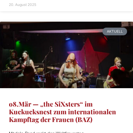
20. August 2025
AKTUELL
o8.Mär — „the SiXsters“ im
Kuckucksnest zum internationalen
Kampftag der Frauen (BAZ)