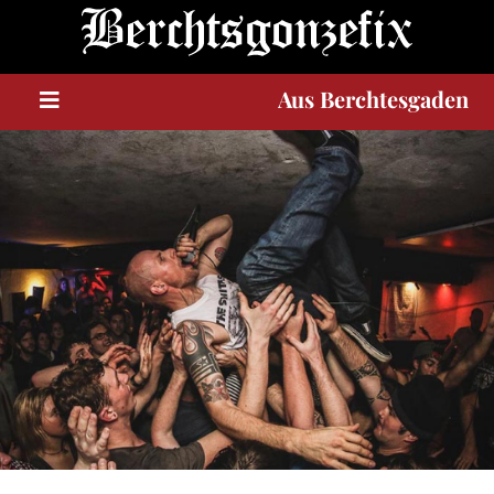
A
u
s
Berchtesgaden