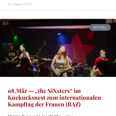
20. August 2025
AKTUELL
o8.Mär — „the SiXsters“ im
Kuckucksnest zum internationalen
Kampftag der Frauen (BAZ)