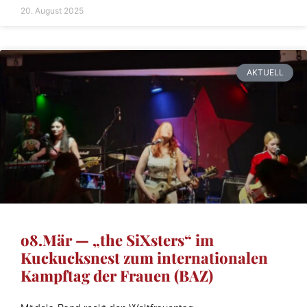
20. August 2025
AKTUELL
o8.Mär — „the SiXsters“ im
Kuckucksnest zum internationalen
Kampftag der Frauen (BAZ)