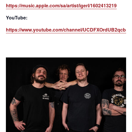
https://music.apple.com/sa/artist/igerl/1602413219
YouTube:
https://www.youtube.com/channel/UCDFXOrdUB2qcb