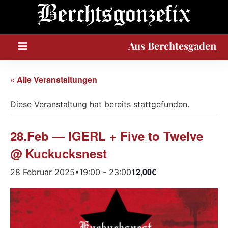
A
u
s
Berchtesgaden
« Alle Veranstaltungen
Diese Veranstaltung hat bereits stattgefunden.
28.Feb — IGERL + Five to Twelve
@ Kuckucksnest
12,00€
28 Februar 2025•19:00
-
23:00