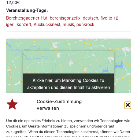
12,00€
Veranstaltung-Tags:
Berchtesgadener Hut
,
berchtsgonzefix
,
deutsch
,
five to 12
,
igerl
,
konzert
,
Kuckucksnest
,
musik
,
punkrock
Klicke hier, um Marketing-Cookies zu
Klicke hier, um Marketing-Cookies zu
akzeptieren und diesen Inhalt zu aktivieren
akzeptieren und diesen Inhalt zu aktivieren
Cookie-Zustimmung
verwalten
Um dir ein optimales Erlebnis zu bieten, verwenden wir Technologien wie
Cookies, um Geräteinformationen zu speichern und/oder darauf
zuzugreifen. Wenn du diesen Technologien zustimmst, können wir Daten