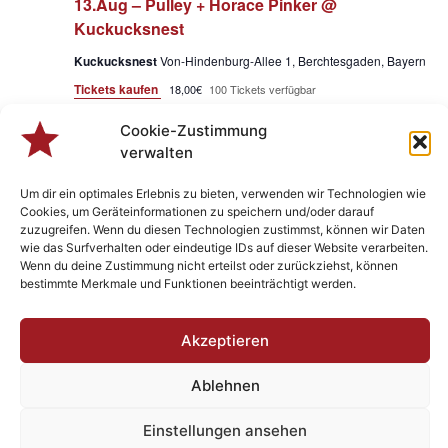
13.Aug – Pulley + Horace Pinker @
Kuckucksnest
Kuckucksnest
Von-Hindenburg-Allee 1, Berchtesgaden, Bayern
Tickets kaufen
18,00€
100 Tickets verfügbar
Cookie-Zustimmung
verwalten
Vera
Heute
Nächste
Veranstaltungen
Vorherige
Um dir ein optimales Erlebnis zu bieten, verwenden wir Technologien wie
Cookies, um Geräteinformationen zu speichern und/oder darauf
zuzugreifen. Wenn du diesen Technologien zustimmst, können wir Daten
Kalender abonnieren
wie das Surfverhalten oder eindeutige IDs auf dieser Website verarbeiten.
Wenn du deine Zustimmung nicht erteilst oder zurückziehst, können
bestimmte Merkmale und Funktionen beeinträchtigt werden.
Akzeptieren
Ablehnen
Designed by
Plenk.MEDIA
- Berchtsgonzefix 2023 - Rock’n Roll
since 1982
Einstellungen ansehen